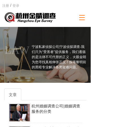
/
注册
登录
T
o
g
g
l
e
LAW
宁波私家侦探公司|宁波侦探调查-我
n
们只为“受害者”提供服务，我们遵循
a
的是法律不可代替的正义，火眼金睛
为您寻找真相伸张正义！探寻黎明前
v
的黑暗专业解决各类疑难问题。
i
g
a
t
i
文章
o
n
杭州婚姻调查公司|婚姻调查
服务的分类