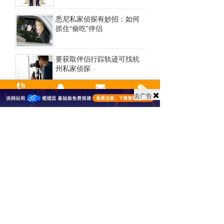
悉尼私家侦探有妙招：如何
抓住“偷吃”伴侣
要获取伴侣行踪轨迹可找杭
州私家侦探
去广告
杭州婚外情调查 杭州私人侦
拨打热线
来电咨询
关于我们
微信zx 
探解决婚外情亮起的红灯
宁波正规调查公司｜收费标
准、委托流程、行业避坑指
南
宁波私家侦探公司｜正规机
构甄别、私家调查办案特色