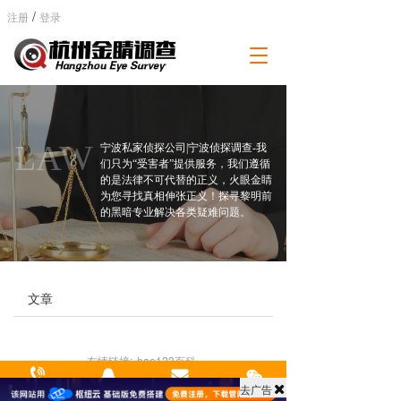
/
注册
登录
T
o
g
g
l
e
LAW
宁波私家侦探公司|宁波侦探调查-我
n
们只为“受害者”提供服务，我们遵循
a
的是法律不可代替的正义，火眼金睛
为您寻找真相伸张正义！探寻黎明前
v
的黑暗专业解决各类疑难问题。
i
g
a
t
i
文章
o
n
友情链接:
hao123百科
支持
反馈
关注
数据
去广告
拨打热线
来电咨询
关于我们
微信zx 