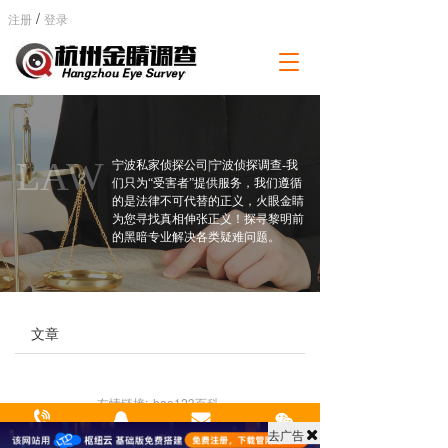
/
注册
登录
T
o
g
g
l
e
LAW
宁波私家侦探公司|宁波侦探调查-我
n
们只为“受害者”提供服务，我们遵循
a
的是法律不可代替的正义，火眼金睛
为您寻找真相伸张正义！探寻黎明前
v
的黑暗专业解决各类疑难问题。
i
g
a
t
i
文章
o
n
友情链接:
hao123百科
支持
反馈
关注
数据
去广告
拨打热线
来电咨询
关于我们
微信zx 