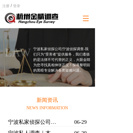
/
注册
登录
T
o
g
g
l
e
LAW
宁波私家侦探公司|宁波侦探调查-我
n
们只为“受害者”提供服务，我们遵循
a
的是法律不可代替的正义，火眼金睛
为您寻找真相伸张正义！探寻黎明前
v
的黑暗专业解决各类疑难问题。
i
g
a
t
i
新闻资讯
o
n
NEWS INFORMATION
宁波私家侦探公司｜正规机构甄别、私家调查办案特色
06-29