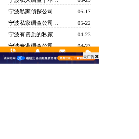
宁波私人调查｜本地合规取证优势、民生纠纷解决方案
06-29
宁波私家侦探公司科普｜本地正规私人调查机构全业务百科介绍
06-17
宁波私家调查公司_私人调查服务_婚姻商业背景调查均可做
05-22
宁波有资质的私家侦探公司｜正规备案 合法取证更安心
04-23
宁波专业调查公司哪家好｜宁波本地高实力机构甄选指南
04-23
去广告
宁波正规私人调查公司｜本地合规取证 靠谱民事调查机构
04-23
拨打热线
来电咨询
关于我们
微信zx 
宁波侦探调查公司：拨开婚姻迷雾，还原婚外情真实图景
09-02
上一页
下一页
友情链接:
hao123百科
支持
反馈
关注
数据