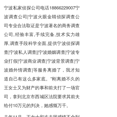
宁波私家侦探公司电话
18866229007
宁
波调查公司|宁波火眼金睛侦探调查公
司专业合法取证是宁波著名的商务调查
公司,经验丰富,手续完备,技术实力雄
厚,调查手段科学全面,提供宁波侦探调
查|宁波私人调查||宁波婚姻调查|宁波专
业打假|宁波商业调查|宁波背景调查|宁
波婚外情调查|等服务离婚了，我才知
道自己有这么多家底。”刚离婚不久的
王女士又为财产的事和前夫打了一场官
司，拿到北京市西城区法院要求其前夫
给付10万元的判决，她感慨万千。
去年11月，王女士和丈夫因感情不合到