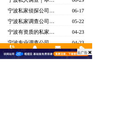
宁波私人调查｜本地合规取证优势、民生纠纷解决方案
06-29
宁波私家侦探公司科普｜本地正规私人调查机构全业务百科介绍
06-17
宁波私家调查公司_私人调查服务_婚姻商业背景调查均可做
05-22
宁波有资质的私家侦探公司｜正规备案 合法取证更安心
04-23
宁波专业调查公司哪家好｜宁波本地高实力机构甄选指南
04-23
去广告
宁波正规私人调查公司｜本地合规取证 靠谱民事调查机构
04-23
拨打热线
来电咨询
关于我们
微信zx 
宁波侦探调查公司：拨开婚姻迷雾，还原婚外情真实图景
09-02
上一页
下一页
友情链接:
hao123百科
支持
反馈
关注
数据