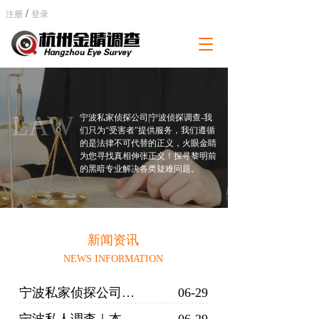
/
注册
登录
T
o
g
g
l
e
LAW
宁波私家侦探公司|宁波侦探调查-我
n
们只为“受害者”提供服务，我们遵循
a
的是法律不可代替的正义，火眼金睛
为您寻找真相伸张正义！探寻黎明前
v
的黑暗专业解决各类疑难问题。
i
g
a
t
i
新闻资讯
o
n
NEWS INFORMATION
宁波私家侦探公司｜正规机构甄别、私家调查办案特色
06-29