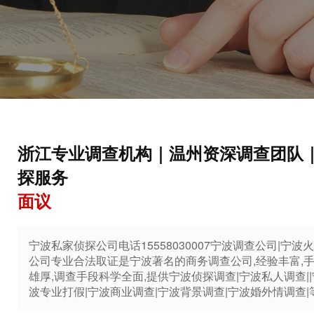
浙江专业调查机构｜温州资深调查团队
探服务
面议
宁波私家侦探公司电话15558030007宁波调查公司|宁
公司专业合法取证是宁波著名的商务调查公司,经验丰富,手
雄厚,调查手段科学全面,提供宁波侦探调查|宁波私人调查|
波专业打假|宁波商业调查|宁波背景调查|宁波婚外情调查|