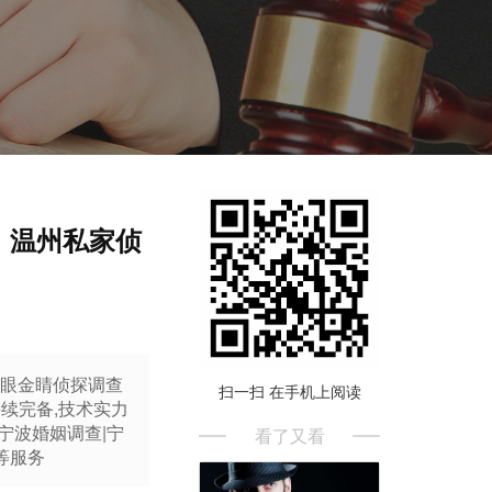
｜温州私家侦
波火眼金睛侦探调查
扫一扫 在手机上阅读
续完备,技术实力
|宁波婚姻调查|宁
看了又看
等服务