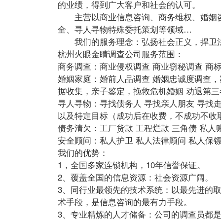
的业绩，得到广大客户和社会的认可。
主营以商业信息咨询、商务维权、婚姻咨
全、寻人寻物特殊委托策划等领域…
我们的服务理念：弘扬社会正义，捍卫法
杭州火眼金睛调查公司服务范围：
商务调查：商业侵权调查 商业窃秘调查 商
婚姻家庭：婚前人品调查 婚姻忠诚度调查
据收集，亲子鉴定，挽救危机婚姻 劝退第三
寻人寻物：寻找债务人 寻找亲人朋友 寻找
以及特定目标（成功后在收费，不成功不收
债务清欠：工厂货款 工程烂款 三角债 私人
安全顾问：私人护卫 私人法律顾问 私人保
我们的优势：
1，全国多家连锁机构，10年信誉保证。
2、覆盖全国的信息资源：社会资源广阔。
3、同行业最领先的技术系统：以最先进的
术手段，是信息咨询的最有力手段。
3、专业精炼的人才储备：公司的调查员都